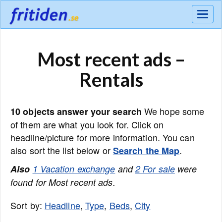
Meny
Most recent ads –
Rentals
We hope some
10 objects answer your search
of them are what you look for. Click on
headline/picture for more information. You can
also sort the list below or
.
Search the Map
Also
1 Vacation exchange
and
2 For sale
were
found for Most recent ads.
Sort by:
Headline
,
Type
,
Beds
,
City