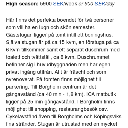
5900
SEK
/week
High season:
or 900
SEK
/day
Här finns det perfekta boendet för två personer
som vill ha en lugn och skön semester.
Gäststugan ligger på tomt intill ett boningshus.
Själva stugan är på ca 15 kvm, en förstuga på ca
6 kvm tillkommer samt ett separat duschrum med
toalett och tvättställ, ca 8 kvm. Duschrummet
befinner sig i huvudbyggnaden men har egen
privat ingång utifrån. Allt är fräscht och som
nyrenoverat. På tomten finns möjlighet till
parkering. Till Borgholm centrum är det
gångavstånd (ca 40 min - 1,8 km). ICA matbutik
ligger på 25 min gångavstånd. I Borgholm finns
möjlighet till shopping, restaurangbesök osv.
Cykelavstånd även till Borgholms och Köpingsviks
fina stränder. Stugan är utrustad med en mycket