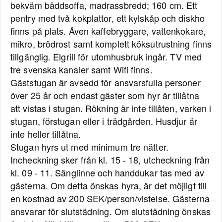
bekväm bäddsoffa, madrassbredd; 160 cm. Ett
pentry med två kokplattor, ett kylskåp och diskho
finns på plats. Även kaffebryggare, vattenkokare,
mikro, brödrost samt komplett köksutrustning finns
tillgänglig. Elgrill för utomhusbruk ingår. TV med
tre svenska kanaler samt Wifi finns.
Gäststugan är avsedd för ansvarsfulla personer
över 25 år och endast gäster som hyr är tillåtna
att vistas i stugan. Rökning är inte tillåten, varken i
stugan, förstugan eller i trädgården. Husdjur är
inte heller tillåtna.
Stugan hyrs ut med minimum tre nätter.
Incheckning sker från kl. 15 - 18, utcheckning från
kl. 09 - 11. Sänglinne och handdukar tas med av
gästerna. Om detta önskas hyra, är det möjligt till
en kostnad av 200 SEK/person/vistelse. Gästerna
ansvarar för slutstädning. Om slutstädning önskas