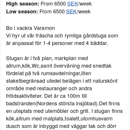
From 6500
SEK
/week
High season:
From 6500
SEK
/week
Low season:
Bo i vackra Varamon
Vi hyr ut vår fräscha och rymliga gårdstuga som
är anpassat för 1-4 personer med 4 bäddar.
Stugan är i två plan, markplan med
allrum,kök,Wc,samt övervåning med snedtak
fördelat på två rumsavdelningar,liten
staketbegränsad utedel belägen i ett naturskönt
område med restauranger och andra
fritidsaktiviteter. Det är ca 100m till
badstranden(Nordens största insjöbad).Det finns
en uteplats med utemöbler och grill. I stugan finns
kök,allrum med matplats,toalett,utomhusvarm
dusch som är inbyggd med väggar tak och dörr