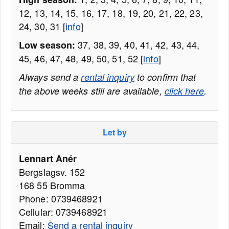
12, 13, 14, 15, 16, 17, 18, 19, 20, 21, 22, 23,
24, 30, 31 [
info
]
37, 38, 39, 40, 41, 42, 43, 44,
Low season:
45, 46, 47, 48, 49, 50, 51, 52 [
info
]
Always send a
rental inquiry
to confirm that
the above weeks still are available,
click here
.
Let by
Lennart Anér
Bergslagsv. 152
168 55 Bromma
Phone: 0739468921
Cellular: 0739468921
Email:
Send a rental inquiry