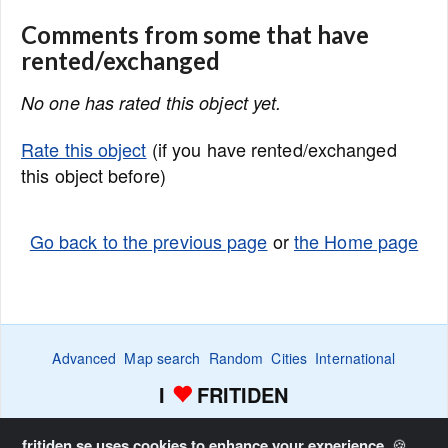
Comments from some that have
rented/exchanged
No one has rated this object yet.
Rate this object
(if you have rented/exchanged
this object before)
Go back to the previous page
or
the Home page
Advanced
Map search
Random
Cities
International
I
FRITIDEN
Wanted ads
Watch
Favorite list
Advertise
Home
fritiden.se uses cookies to enhance your experience.
🍪