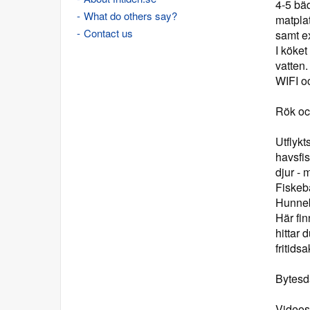
4-5 bäd
What do others say?
matplat
Contact us
samt e
I köket
vatten.
WIFI oc
Rök och
Utflyk
havsfis
djur -
Fiskeb
Hunneb
Här fi
hittar 
fritidsa
Bytesd
Videos