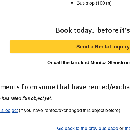
Bus stop (100 m)
Book today... before it's
Send a Rental Inquir
Or call the landlord Monica Stenströ
ents from some that have rented/exch
has rated this object yet.
is object
(if you have rented/exchanged this object before)
Go back to the previous page
or
th