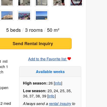
5 beds
/
3 rooms
/
50 m²
Send Rental Inquiry
Add to the Favorite list
1 mil
och 1
Available weeks
ch
High season:
26 [
info
]
öppen
Low season:
23, 24, 25, 35,
36, 37, 38, 39 [
info
]
 m2 med
Always send a
rental inquiry
to