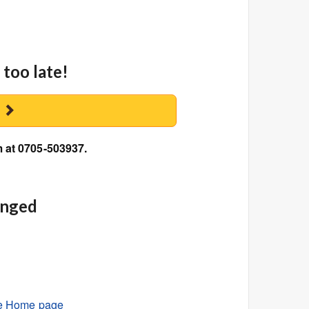
 too late!
y
m at 0705-503937.
anged
e Home page