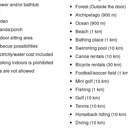
wer and/or bathtub
Forest (Outside the door)
C
Archipelago (900 m)
rden
Ocean (900 m)
anda/porch
Beach (1 km)
door sitting area
Bathing place (1 km)
becue possibilities
Swimming pool (10 km)
ctricity/water cost included
Canoe rentals (10 km)
king indoors is prohibited
Bicycle rentals (30 km)
s are not allowed
Football/soccer field (1 k
Mini golf (10 km)
Fishing (1 km)
Golf (10 km)
Tennis (10 km)
Horseback riding (10 km)
Diving (10 km)