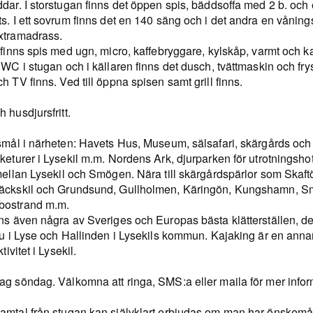
dar. I storstugan finns det öppen spis, bäddsoffa med 2 b. och
s. I ett sovrum finns det en 140 säng och i det andra en vånin
xtramadrass.
 finns spis med ugn, micro, kaffebryggare, kylskåp, varmt och ka
 WC i stugan och i källaren finns det dusch, tvättmaskin och fry
h TV finns. Ved till öppna spisen samt grill finns.
 husdjursfritt.
tsmål i närheten: Havets Hus, Museum, sälsafari, skärgårds och
keturer i Lysekil m.m. Nordens Ark, djurparken för utrotningsh
 mellan Lysekil och Smögen. Nära till skärgårdspärlor som Skaf
äckskil och Grundsund, Gullholmen, Käringön, Kungshamn, S
ostrand m.m.
nns även några av Sveriges och Europas bästa klätterställen, d
du i Lyse och Hallinden i Lysekils kommun. Kajaking är en anna
ktivitet i Lysekil.
ag söndag. Välkomna att ringa, SMS:a eller maila för mer infor
amtal från stugan kan självklart erbjudas om man har önskem