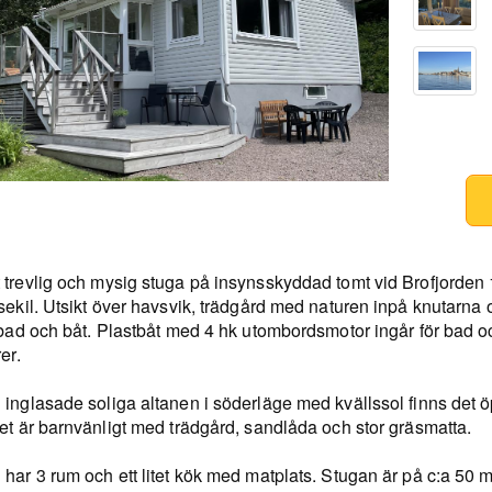
 trevlig och mysig stuga på insynsskyddad tomt vid Brofjorden 
sekil. Utsikt över havsvik, trädgård med naturen inpå knutarna 
 bad och båt. Plastbåt med 4 hk utombordsmotor ingår för bad o
er.
 inglasade soliga altanen i söderläge med kvällssol finns det 
et är barnvänligt med trädgård, sandlåda och stor gräsmatta.
 har 3 rum och ett litet kök med matplats. Stugan är på c:a 50