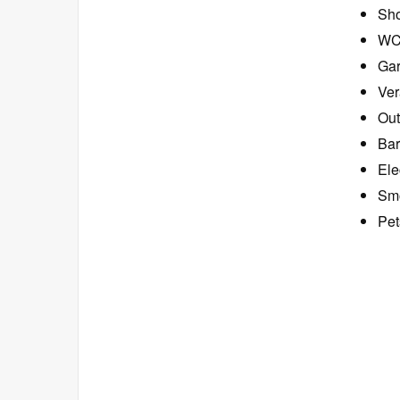
Sho
W
Ga
Ver
Out
Bar
Ele
Smo
Pet