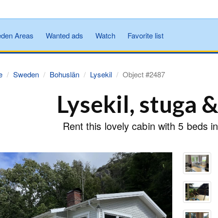
den Areas
Wanted ads
Watch
Favorite list
e
Sweden
Bohuslän
Lysekil
Object #2487
Lysekil, stuga &
Rent this lovely cabin with 5 beds i