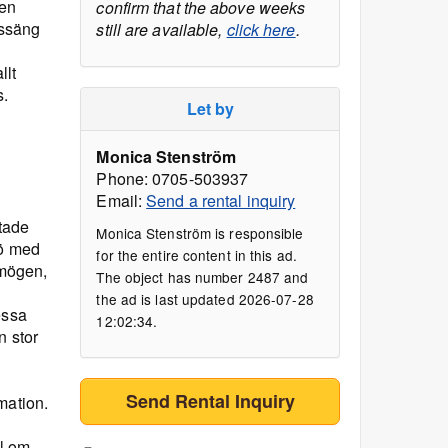
 en
confirm that the above weeks
gssäng
still are available,
click here
.
llt
s.
Let by
Monica Stenström
Phone: 0705-503937
Email:
Send a rental inquiry
otade
Monica Stenström is responsible
tö med
for the entire content in this ad.
mögen,
The object has number 2487 and
the ad is last updated 2026-07-28
essa
12:02:34.
n stor
Send Rental Inquiry
mation.
ål om