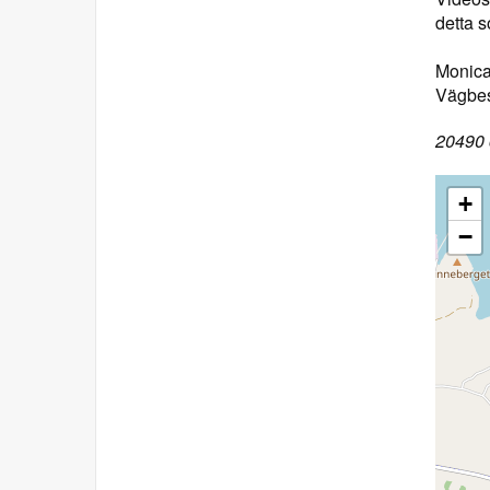
detta s
Monic
Vägbes
20490 o
+
−