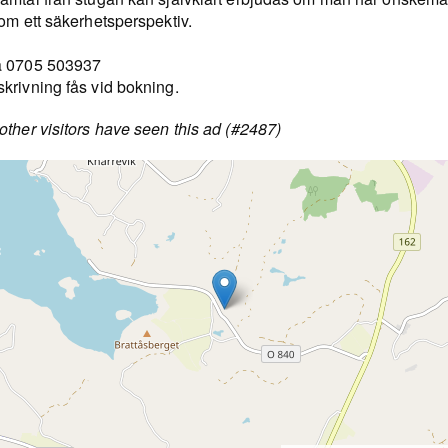
om ett säkerhetsperspektiv.
a 0705 503937
krivning fås vid bokning.
ther visitors have seen this ad (#2487)