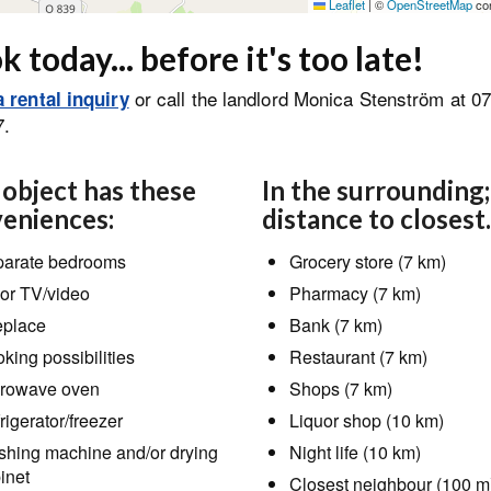
Leaflet
|
©
OpenStreetMap
con
 today... before it's too late!
or call the landlord Monica Stenström at 0
 rental inquiry
7.
 object has these
In the surrounding;
eniences:
distance to closest.
arate bedrooms
Grocery store (7 km)
or TV/video
Pharmacy (7 km)
eplace
Bank (7 km)
king possibilities
Restaurant (7 km)
rowave oven
Shops (7 km)
rigerator/freezer
Liquor shop (10 km)
hing machine and/or drying
Night life (10 km)
inet
Closest neighbour (100 m