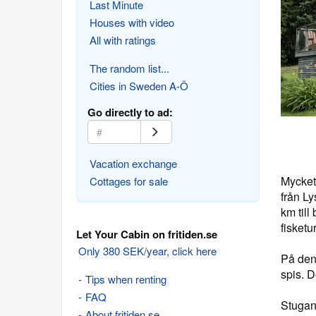
Last Minute
Houses with video
All with ratings
The random list...
Cities in Sweden A-Ö
Go directly to ad:
Vacation exchange
Mycket
Cottages for sale
från Ly
km till
fisketur
Let Your Cabin on fritiden.se
Only 380 SEK/year, click here
På den
spis. D
Tips when renting
FAQ
Stugan
About fritiden.se