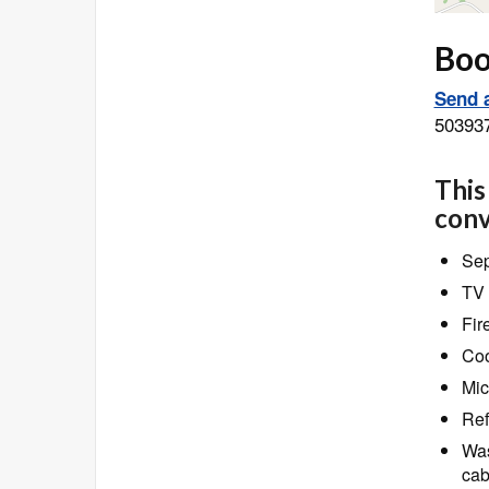
Book
Send a
50393
This
conv
Sep
TV 
Fir
Coo
Mic
Ref
Was
cab