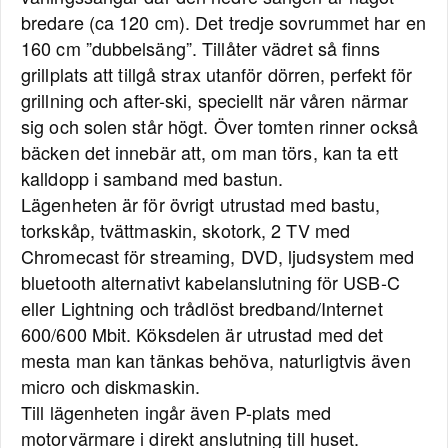
bredare (ca 120 cm). Det tredje sovrummet har en
160 cm ”dubbelsäng”. Tillåter vädret så finns
grillplats att tillgå strax utanför dörren, perfekt för
grillning och after-ski, speciellt när våren närmar
sig och solen står högt. Över tomten rinner också
bäcken det innebär att, om man törs, kan ta ett
kalldopp i samband med bastun.
Lägenheten är för övrigt utrustad med bastu,
torkskåp, tvättmaskin, skotork, 2 TV med
Chromecast för streaming, DVD, ljudsystem med
bluetooth alternativt kabelanslutning för USB-C
eller Lightning och trådlöst bredband/Internet
600/600 Mbit. Köksdelen är utrustad med det
mesta man kan tänkas behöva, naturligtvis även
micro och diskmaskin.
Till lägenheten ingår även P-plats med
motorvärmare i direkt anslutning till huset.