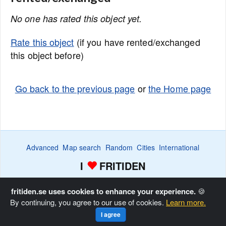
No one has rated this object yet.
Rate this object
(if you have rented/exchanged
this object before)
Go back to the previous page
or
the Home page
Advanced
Map search
Random
Cities
International
I
FRITIDEN
Wanted ads
Watch
Favorite list
Advertise
Home
fritiden.se uses cookies to enhance your experience.
🍪
By continuing, you agree to our use of cookies.
Learn more.
Copyright © Fritiden Sverige AB. All rights reserved.
Privacy
I agree
and Cookie Policy
.