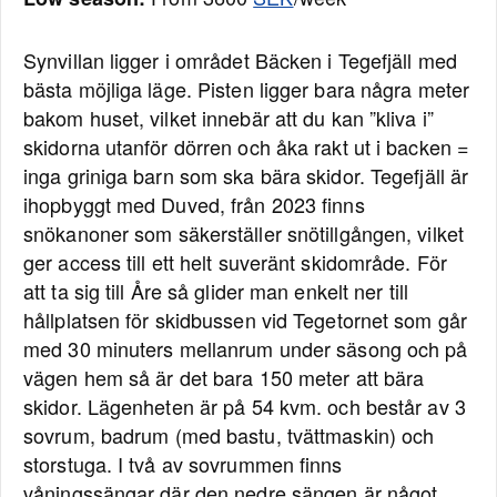
Synvillan ligger i området Bäcken i Tegefjäll med
bästa möjliga läge. Pisten ligger bara några meter
bakom huset, vilket innebär att du kan ”kliva i”
skidorna utanför dörren och åka rakt ut i backen =
inga griniga barn som ska bära skidor. Tegefjäll är
ihopbyggt med Duved, från 2023 finns
snökanoner som säkerställer snötillgången, vilket
ger access till ett helt suveränt skidområde. För
att ta sig till Åre så glider man enkelt ner till
hållplatsen för skidbussen vid Tegetornet som går
med 30 minuters mellanrum under säsong och på
vägen hem så är det bara 150 meter att bära
skidor. Lägenheten är på 54 kvm. och består av 3
sovrum, badrum (med bastu, tvättmaskin) och
storstuga. I två av sovrummen finns
våningssängar där den nedre sängen är något