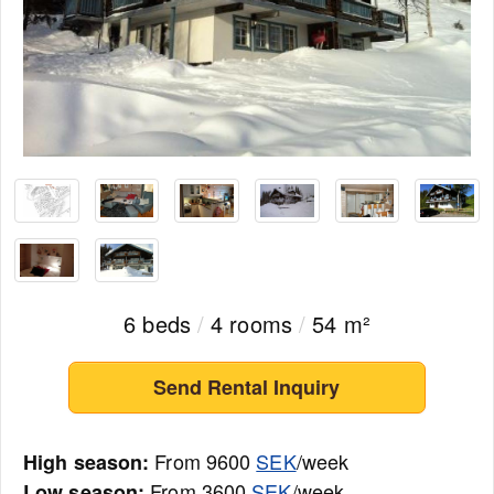
6 beds
/
4 rooms
/
54 m²
Send Rental Inquiry
From 9600
SEK
/week
High season:
From 3600
SEK
/week
Low season: