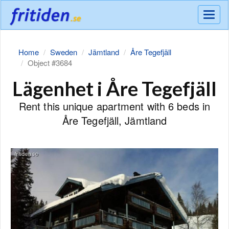
Meny
Home
Sweden
Jämtland
Åre Tegefjäll
Object #3684
Lägenhet i Åre Tegefjäll
Rent this unique apartment with 6 beds in
Åre Tegefjäll, Jämtland