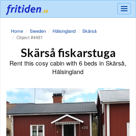
Meny
Home
Sweden
Hälsingland
Skärså
Object #4481
Skärså fiskarstuga
Rent this cosy cabin with 6 beds in Skärså,
Hälsingland