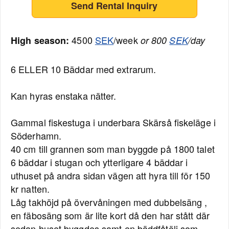
Send Rental Inquiry
4500
SEK
/week
High season:
or 800
SEK
/day
6 ELLER 10 Bäddar med extrarum.
Kan hyras enstaka nätter.
Gammal fiskestuga i underbara Skärså fiskeläge i
Söderhamn.
40 cm till grannen som man byggde på 1800 talet
6 bäddar i stugan och ytterligare 4 bäddar i
uthuset på andra sidan vägen att hyra till för 150
kr natten.
Låg takhöjd på övervåningen med dubbelsäng ,
en fäbosäng som är lite kort då den har stått där
sedan huset byggdes samt en bäddfåtölj som