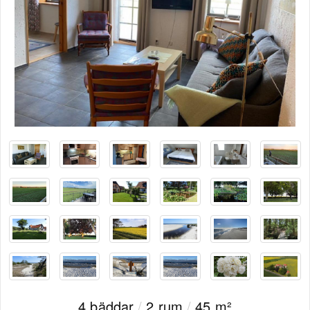
4 bäddar
/
2 rum
/
45 m²