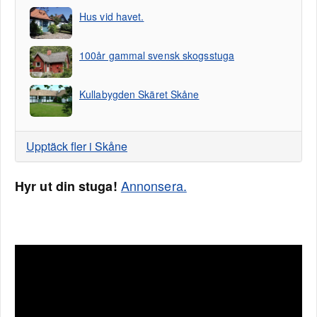
Hus vid havet.
100år gammal svensk skogsstuga
Kullabygden Skäret Skåne
Upptäck fler i Skåne
Annonsera.
Hyr ut din stuga!