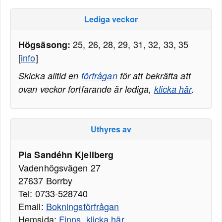
Lediga veckor
25, 26, 28, 29, 31, 32, 33, 35
Högsäsong:
[
info
]
Skicka alltid en
förfrågan
för att bekräfta att
ovan veckor fortfarande är lediga,
klicka här
.
Uthyres av
Pia Sandéhn Kjellberg
Vadenhögsvägen 27
27637 Borrby
Tel: 0733-528740
Email:
Bokningsförfrågan
Hemsida:
Finns, klicka här