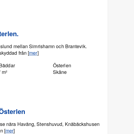
erlen.
rislund mellan Simrishamn och Brantevik.
skyddad från [
mer
]
 Bäddar
Österlen
7 m²
Skåne
 Österlen
ouse nära Haväng, Stenshuvud, Knäbäckshusen
n [
mer
]