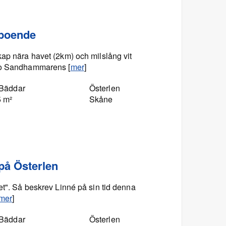
 boende
kap nära havet (2km) och milslång vit
e o Sandhammarens [
mer
]
 Bäddar
Österlen
5 m²
Skåne
på Österlen
et". Så beskrev Linné på sin tid denna
mer
]
 Bäddar
Österlen