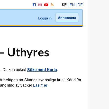
SE
|
EN
|
DE
Annonsera
Logga in
– Uthyres
n. Du kan också
Söka med Karta
.
r belägen på Skånes sydostliga kust. Känd för
blandning av vacker
Läs mer