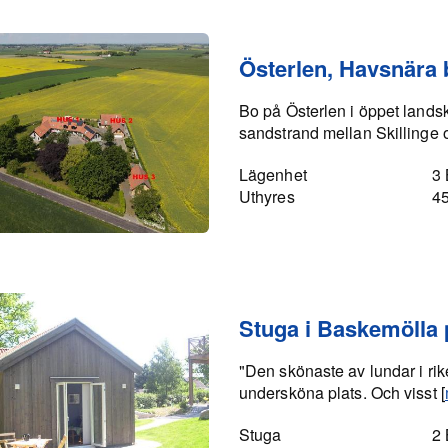
Österlen, Havsnära
Bo på Österlen i öppet lands
sandstrand mellan Skilling
Lägenhet
3
Uthyres
4
Stuga i Baskemölla 
"Den skönaste av lundar i rik
undersköna plats. Och visst [
Stuga
2