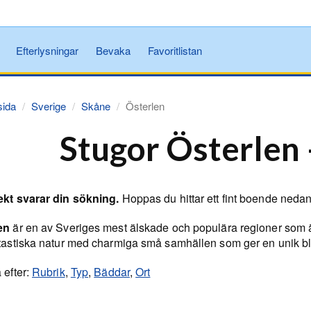
Efterlysningar
Bevaka
Favoritlistan
sida
Sverige
Skåne
Österlen
Stugor Österlen 
ekt svarar din sökning.
Hoppas du hittar ett fint boende neda
en
är en av Sveriges mest älskade och populära regioner som ä
ntastiska natur med charmiga små samhällen som ger en unik 
 efter:
Rubrik
,
Typ
,
Bäddar
,
Ort