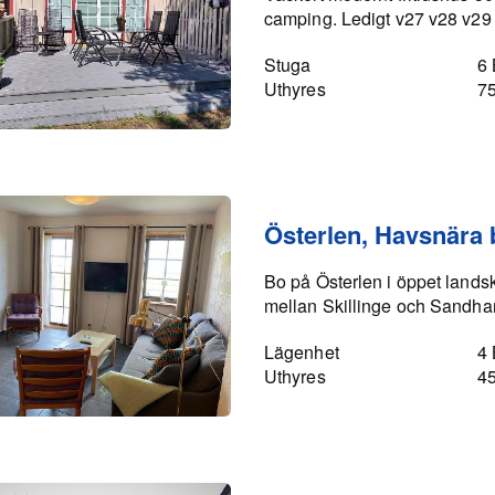
camping. Ledigt v27 v28 v29
Stuga
6
Uthyres
7
Österlen, Havsnära
Bo på Österlen i öppet lands
mellan Skillinge och Sandh
Lägenhet
4
Uthyres
4