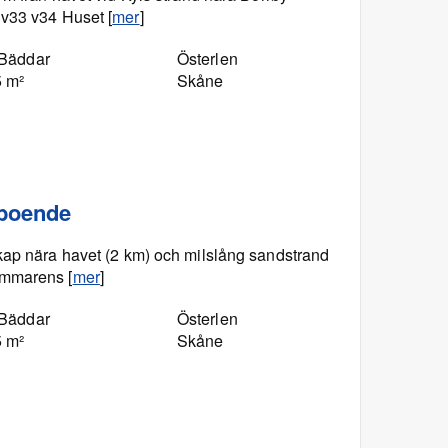
 v33 v34 Huset [
mer
]
 Bäddar
Österlen
5 m²
Skåne
 boende
kap nära havet (2 km) och milslång sandstrand
ammarens [
mer
]
 Bäddar
Österlen
5 m²
Skåne