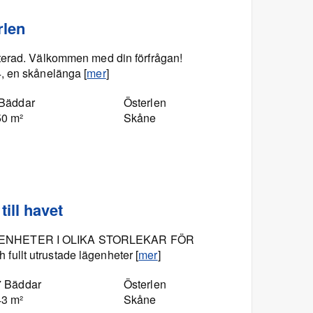
rlen
terad. Välkommen med din förfrågan!
, en skånelänga [
mer
]
 Bäddar
Österlen
50 m²
Skåne
ill havet
ENHETER I OLIKA STORLEKAR FÖR
llt utrustade lägenheter [
mer
]
7 Bäddar
Österlen
43 m²
Skåne