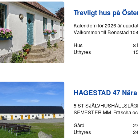
Trevligt hus på Öste
Kalendern för 2026 är uppda
Välkommen till Benestad 104
Hus
8
Uthyres
1
HAGESTAD 47 Nära t
5 ST SJÄLVHUSHÅLLSLÄG
SEMESTER MM. Fräscha och fu
Gård
2
Uthyres
2