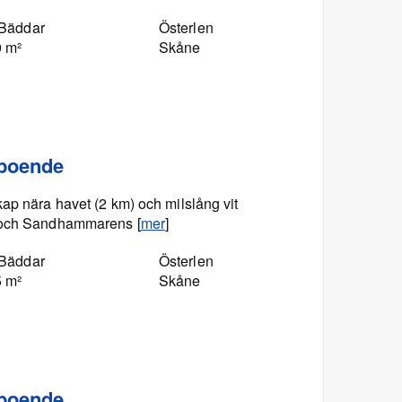
 Bäddar
Österlen
0 m²
Skåne
 boende
ap nära havet (2 km) och milslång vit
e och Sandhammarens [
mer
]
 Bäddar
Österlen
5 m²
Skåne
 boende