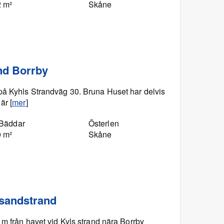
2 m²
Skåne
nd Borrby
på Kyhls Strandväg 30. Bruna Huset har delvis
är [
mer
]
 Bäddar
Österlen
0 m²
Skåne
 sandstrand
 m från havet vid Kyls strand nära Borrby