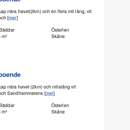
ap nära havet(2km) och en flera mil lång, vit
och [
mer
]
 Bäddar
Österlen
5 m²
Skåne
 boende
kap nära havet (2km) och milslång vit
e och Sandhammarens [
mer
]
 Bäddar
Österlen
5 m²
Skåne