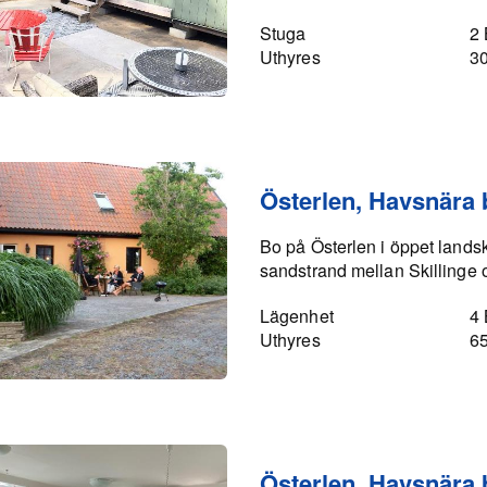
Stuga
2
Uthyres
3
Österlen, Havsnära
Bo på Österlen i öppet landsk
sandstrand mellan Skilling
Lägenhet
4
Uthyres
6
Österlen, Havsnära