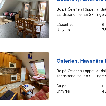
Bo på Österlen i öppet landsk
sandstrand mellan Skillinge 
Lägenhet
6
Uthyres
7
Österlen, Havsnära
Bo på Österlen i öppet lands
sandstrand mellan Skilling
Stuga
3
Uthyres
4