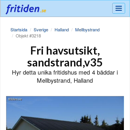
Meny
Startsida
Sverige
Halland
Mellbystrand
Objekt #3218
Fri havsutsikt,
sandstrand,v35
Hyr detta unika fritidshus med 4 bäddar i
Mellbystrand, Halland