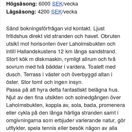
6000
SEK
/vecka
Högsäsong:
4200
SEK
/vecka
Lågsäsong:
Sänd bokningsförfrågan vid kontakt. Ljust
fritidshus direkt vid stranden och havet. Obruten
utsikt mot horisonten över Laholmsbukten och
intill Hallandskustens 12 km långa sandstrand.
Stort kök m diskmaskin, rymligt allrum och två
sovrum med två bäddar i vardera. Toalett med
dusch. Terrass i väster och överbyggd altan i
öster. Stor tomt och ingen insyn.
Passa på att hyra detta fantastiskt belägna hus.
Njut av den fina utsikten och solnedgången över
Laholmsbukten, koppla av, sola, bada, promenera
eller cykla på den långa härliga stranden samt i
omgivningarna som erbjuder varierande natur, gör
utflykter, spela tennis eller besök någon av alla