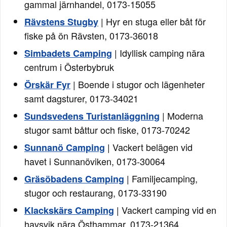
gammal järnhandel, 0173-15055
| Hyr en stuga eller båt för
Rävstens Stugby
fiske på ön Rävsten, 0173-36018
| Idyllisk camping nära
Simbadets Camping
centrum i Österbybruk
| Boende i stugor och lägenheter
Örskär Fyr
samt dagsturer, 0173-34021
| Moderna
Sundsvedens Turistanläggning
stugor samt båttur och fiske, 0173-70242
| Vackert belägen vid
Sunnanö Camping
havet i Sunnanöviken, 0173-30064
| Familjecamping,
Gräsöbadens Camping
stugor och restaurang, 0173-33190
| Vackert camping vid en
Klackskärs Camping
havsvik nära Östhammar, 0173-21364