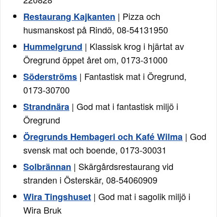
| Pizza och
Restaurang Kajkanten
husmanskost på Rindö, 08-54131950
| Klassisk krog i hjärtat av
Hummelgrund
Öregrund öppet året om, 0173-31000
| Fantastisk mat i Öregrund,
Söderströms
0173-30700
| God mat i fantastisk miljö i
Strandnära
Öregrund
| God
Öregrunds Hembageri och Kafé Wilma
svensk mat och boende, 0173-30031
| Skärgårdsrestaurang vid
Solbrännan
stranden i Österskär, 08-54060909
| God mat i sagolik miljö i
Wira Tingshuset
Wira Bruk