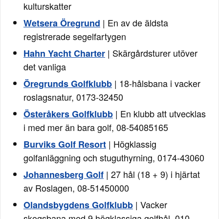
kulturskatter
| En av de äldsta
Wetsera Öregrund
registrerade segelfartygen
| Skärgårdsturer utöver
Hahn Yacht Charter
det vanliga
| 18-hålsbana i vacker
Öregrunds Golfklubb
roslagsnatur, 0173-32450
| En klubb att utvecklas
Österåkers Golfklubb
i med mer än bara golf, 08-54085165
| Högklassig
Burviks Golf Resort
golfanläggning och stuguthyrning, 0174-43060
| 27 hål (18 + 9) i hjärtat
Johannesberg Golf
av Roslagen, 08-51450000
| Vacker
Olandsbygdens Golfklubb
skogsbana med 9 högklassiga golfhål, 010-