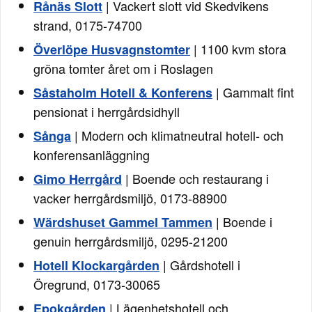
| Vackert slott vid Skedvikens
Rånäs Slott
strand, 0175-74700
| 1100 kvm stora
Överlöpe Husvagnstomter
gröna tomter året om i Roslagen
| Gammalt fint
Såstaholm Hotell & Konferens
pensionat i herrgårdsidhyll
| Modern och klimatneutral hotell- och
Sånga
konferensanläggning
| Boende och restaurang i
Gimo Herrgård
vacker herrgårdsmiljö, 0173-88900
| Boende i
Wärdshuset Gammel Tammen
genuin herrgårdsmiljö, 0295-21200
| Gårdshotell i
Hotell Klockargården
Öregrund, 0173-30065
| Lägenhetshotell och
Epokgården