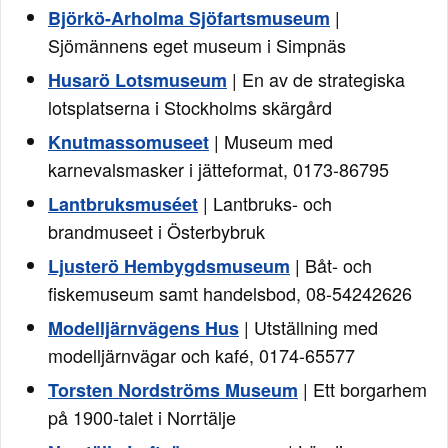
|
Björkö-Arholma Sjöfartsmuseum
Sjömännens eget museum i Simpnäs
| En av de strategiska
Husarö Lotsmuseum
lotsplatserna i Stockholms skärgård
| Museum med
Knutmassomuseet
karnevalsmasker i jätteformat, 0173-86795
| Lantbruks- och
Lantbruksmuséet
brandmuseet i Österbybruk
| Båt- och
Ljusterö Hembygdsmuseum
fiskemuseum samt handelsbod, 08-54242626
| Utställning med
Modelljärnvägens Hus
modelljärnvägar och kafé, 0174-65577
| Ett borgarhem
Torsten Nordströms Museum
på 1900-talet i Norrtälje