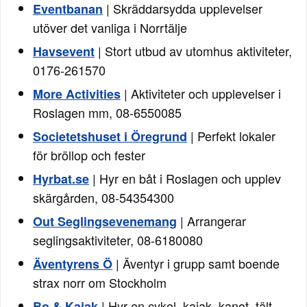
| Skräddarsydda upplevelser
Eventbanan
utöver det vanliga i Norrtälje
| Stort utbud av utomhus aktiviteter,
Havsevent
0176-261570
| Aktiviteter och upplevelser i
More Activities
Roslagen mm, 08-6550085
| Perfekt lokaler
Societetshuset i Öregrund
för bröllop och fester
| Hyr en båt i Roslagen och upplev
Hyrbat.se
skärgården, 08-54354300
| Arrangerar
Out Seglingsevenemang
seglingsaktiviteter, 08-6180080
| Äventyr i grupp samt boende
Äventyrens Ö
strax norr om Stockholm
| Hyr en cykel, kajak, kanot, tält
Bo & Kajak