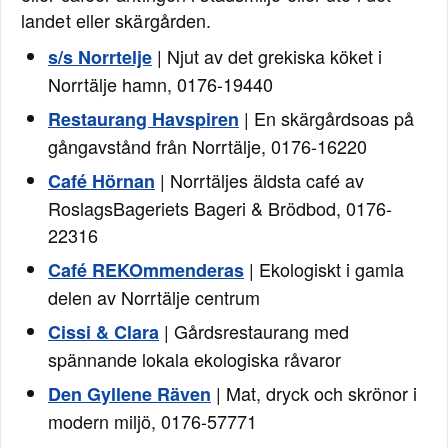
landet eller skärgården.
| Njut av det grekiska köket i
s/s Norrtelje
Norrtälje hamn, 0176-19440
| En skärgårdsoas på
Restaurang Havspiren
gångavstånd från Norrtälje, 0176-16220
| Norrtäljes äldsta café av
Café Hörnan
RoslagsBageriets Bageri & Brödbod, 0176-
22316
| Ekologiskt i gamla
Café REKOmmenderas
delen av Norrtälje centrum
| Gårdsrestaurang med
Cissi & Clara
spännande lokala ekologiska råvaror
| Mat, dryck och skrönor i
Den Gyllene Räven
modern miljö, 0176-57771