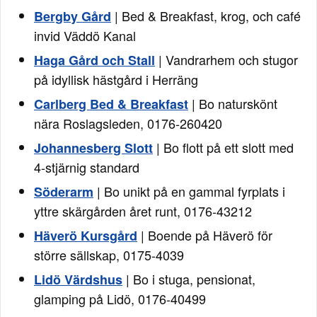
| Bed & Breakfast, krog, och café
Bergby Gård
invid Väddö Kanal
| Vandrarhem och stugor
Haga Gård och Stall
på idyllisk hästgård i Herräng
| Bo naturskönt
Carlberg Bed & Breakfast
nära Roslagsleden, 0176-260420
| Bo flott på ett slott med
Johannesberg Slott
4-stjärnig standard
| Bo unikt på en gammal fyrplats i
Söderarm
yttre skärgården året runt, 0176-43212
| Boende på Häverö för
Häverö Kursgård
större sällskap, 0175-4039
| Bo i stuga, pensionat,
Lidö Värdshus
glamping på Lidö, 0176-40499