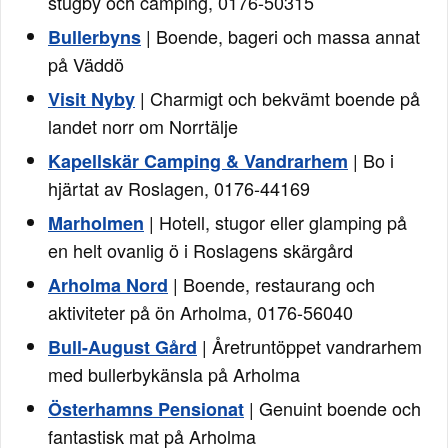
stugby och camping, 0176-50315
| Boende, bageri och massa annat
Bullerbyns
på Väddö
| Charmigt och bekvämt boende på
Visit Nyby
landet norr om Norrtälje
| Bo i
Kapellskär Camping & Vandrarhem
hjärtat av Roslagen, 0176-44169
| Hotell, stugor eller glamping på
Marholmen
en helt ovanlig ö i Roslagens skärgård
| Boende, restaurang och
Arholma Nord
aktiviteter på ön Arholma, 0176-56040
| Åretruntöppet vandrarhem
Bull-August Gård
med bullerbykänsla på Arholma
| Genuint boende och
Österhamns Pensionat
fantastisk mat på Arholma