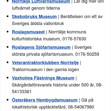
| Lär dig mer om
Norrtälje Luftvärnsmuseum
luftvärnet genom tiderna
| Berättelsen om ett av
Skebobruks Museum
Sveriges äldsta vallonbruk
| Norrtälje kommuns
Roslagsmuseet
kulturhistoriska museum, 0176-57630
| Sveriges
Roslagens Sjöfartsmuseum
största privata sjöfartsmuseum, 0176-50259
|
Veterantraktorklubben Norrtelje
Traktormuseum i den gamla logen
|
Vaxholms Fästnings Museum
Skärgårdsförsvarets historia under 500 år, 08-
54133361
| Gå på
Österåkers Hembygdsmuseum
lokalhistorisk upptäcktsfärd, 08-54067980