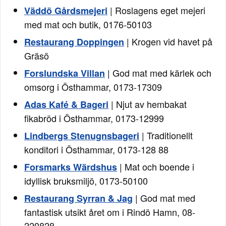
| Roslagens eget mejeri
Väddö Gårdsmejeri
med mat och butik, 0176-50103
| Krogen vid havet på
Restaurang Doppingen
Gräsö
| God mat med kärlek och
Forslundska Villan
omsorg i Östhammar, 0173-17309
| Njut av hembakat
Adas Kafé & Bageri
fikabröd i Östhammar, 0173-12999
| Traditionellt
Lindbergs Stenugnsbageri
konditori i Östhammar, 0173-128 88
| Mat och boende i
Forsmarks Wärdshus
idyllisk bruksmiljö, 0173-50100
| God mat med
Restaurang Syrran & Jag
fantastisk utsikt året om i Rindö Hamn, 08-
220828