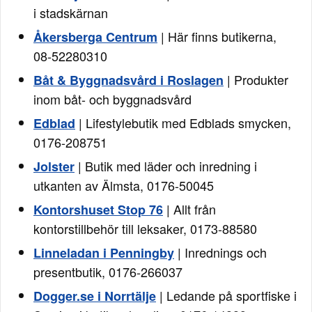
i stadskärnan
| Här finns butikerna,
Åkersberga Centrum
08-52280310
| Produkter
Båt & Byggnadsvård i Roslagen
inom båt- och byggnadsvård
| Lifestylebutik med Edblads smycken,
Edblad
0176-208751
| Butik med läder och inredning i
Jolster
utkanten av Älmsta, 0176-50045
| Allt från
Kontorshuset Stop 76
kontorstillbehör till leksaker, 0173-88580
| Inrednings och
Linneladan i Penningby
presentbutik, 0176-266037
| Ledande på sportfiske i
Dogger.se i Norrtälje