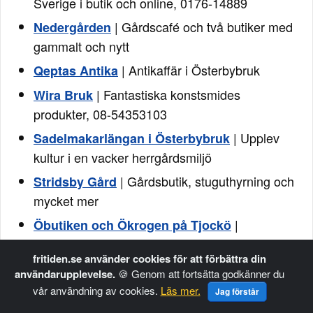
Sverige i butik och online, 0176-14889
| Gårdscafé och två butiker med
Nedergården
gammalt och nytt
| Antikaffär i Österbybruk
Qeptas Antika
| Fantastiska konstsmides
Wira Bruk
produkter, 08-54353103
| Upplev
Sadelmakarlängan i Österbybruk
kultur i en vacker herrgårdsmiljö
| Gårdsbutik, stuguthyrning och
Stridsby Gård
mycket mer
|
Öbutiken och Ökrogen på Tjockö
Skärgårdsbutik och restaurang på Tjockö,
fritiden.se använder cookies för att förbättra din
0176-43180
användarupplevelse.
🍪 Genom att fortsätta godkänner du
| Handelsträdgård och
Kröns Trädgård
vår användning av cookies.
Läs mer.
Jag förstår
restaurang på Väddö, 0176-51041