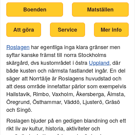
Boenden
Matställen
Att göra
Service
Mer info
Roslagen
har egentliga inga klara gränser men
syftar kanske främst till norra Stockholms
skärgård, dvs kustområdet i östra
Uppland
, där
både kusten och närmsta fastlandet ingår. En del
säger att Norrtälje är Roslagens huvudstad och
att dess område innefattar pärlor som exempelvis
Hallstavik, Rimbo, Vaxholm, Åkersberga, Älmsta,
Öregrund, Östhammar, Väddö, Ljusterö, Gräsö
och Singö.
Roslagen bjuder på en gedigen blandning och ett
rikt liv av kultur, historia, aktiviteter och