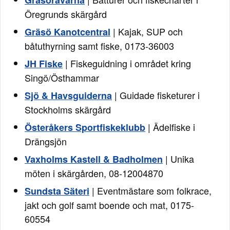
Gräsörävarna
Öregrunds skärgård
| Kajak, SUP och
Gräsö Kanotcentral
båtuthyrning samt fiske, 0173-36003
| Fiskeguidning i området kring
JH Fiske
Singö/Östhammar
| Guidade fisketurer i
Sjö & Havsguiderna
Stockholms skärgård
| Ädelfiske i
Österåkers Sportfiskeklubb
Drängsjön
| Unika
Vaxholms Kastell & Badholmen
möten i skärgården, 08-12004870
| Eventmästare som folkrace,
Sundsta Säteri
jakt och golf samt boende och mat, 0175-
60554