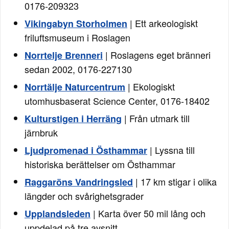
0176-209323
| Ett arkeologiskt
Vikingabyn Storholmen
friluftsmuseum i Roslagen
| Roslagens eget bränneri
Norrtelje Brenneri
sedan 2002, 0176-227130
| Ekologiskt
Norrtälje Naturcentrum
utomhusbaserat Science Center, 0176-18402
| Från utmark till
Kulturstigen i Herräng
järnbruk
| Lyssna till
Ljudpromenad i Östhammar
historiska berättelser om Östhammar
| 17 km stigar i olika
Raggaröns Vandringsled
längder och svårighetsgrader
| Karta över 50 mil lång och
Upplandsleden
uppdelad på tre avsnitt