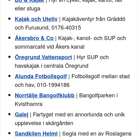
eller stuga
| Kajakäventyr från Gräddö
Kajak och Uteliv
och Furusund, 0176-40315
| Kajak-, kanot- och SUP och
Åkersbro & Co
sommarcafé vid Åkers kanal
| Hyr SUP och
Öregrund Vattensport
havskajak i centrala Öregrund
| Fotbollsgolf mellan stad
Alunda Fotbollsgolf
och hav, 010-1994186
| Bangolfparken i
Norrtälje Bangolfklubb
Kvisthamra
| Fartyget med en annorlunda och unik
Galej
upplevelse i skärgården
| Segla med en av Roslagens
Sandkilen Helmi