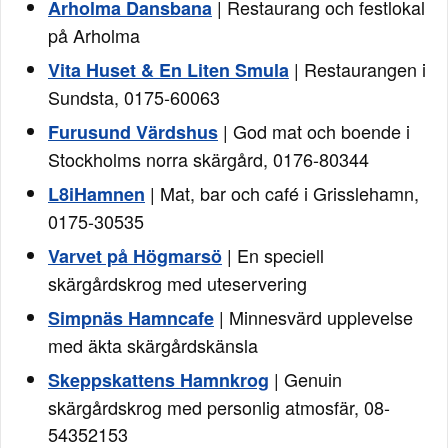
| Restaurang och festlokal
Arholma Dansbana
på Arholma
| Restaurangen i
Vita Huset & En Liten Smula
Sundsta, 0175-60063
| God mat och boende i
Furusund Värdshus
Stockholms norra skärgård, 0176-80344
| Mat, bar och café i Grisslehamn,
L8iHamnen
0175-30535
| En speciell
Varvet på Högmarsö
skärgårdskrog med uteservering
| Minnesvärd upplevelse
Simpnäs Hamncafe
med äkta skärgårdskänsla
| Genuin
Skeppskattens Hamnkrog
skärgårdskrog med personlig atmosfär, 08-
54352153