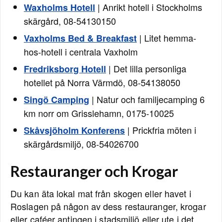
| Anrikt hotell i Stockholms
Waxholms Hotell
skärgård, 08-54130150
| Litet hemma-
Vaxholms Bed & Breakfast
hos-hotell i centrala Vaxholm
| Det lilla personliga
Fredriksborg Hotell
hotellet på Norra Värmdö, 08-54138050
| Natur och familjecamping 6
Singö Camping
km norr om Grisslehamn, 0175-10025
| Prickfria möten i
Skåvsjöholm Konferens
skärgårdsmiljö, 08-54026700
Restauranger och Krogar
Du kan äta lokal mat från skogen eller havet i
Roslagen på någon av dess restauranger, krogar
eller caféer antingen i stadsmiljö eller ute i det