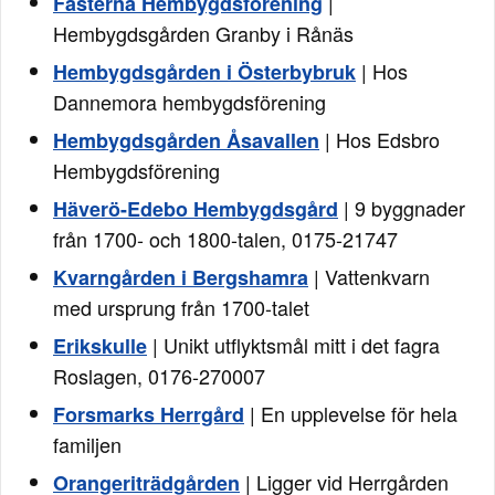
|
Fasterna Hembygdsförening
Hembygdsgården Granby i Rånäs
| Hos
Hembygdsgården i Österbybruk
Dannemora hembygdsförening
| Hos Edsbro
Hembygdsgården Åsavallen
Hembygdsförening
| 9 byggnader
Häverö-Edebo Hembygdsgård
från 1700- och 1800-talen, 0175-21747
| Vattenkvarn
Kvarngården i Bergshamra
med ursprung från 1700-talet
| Unikt utflyktsmål mitt i det fagra
Erikskulle
Roslagen, 0176-270007
| En upplevelse för hela
Forsmarks Herrgård
familjen
| Ligger vid Herrgården
Orangeriträdgården