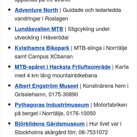
| Guidade och ledarledda
Adventure North
vandringar i Roslagen
| Stigcykling under
Lundåsvallen MTB
utveckling i Häverödal
| MTB-slinga i Norrtälje
Kvisthamra Bikepark
samt Campus XCbanan
| Karta
MTB-spåret i Hacksta Friluftsområde
med 4 km lång mountainbikebana
| Konstnärens hem i
Albert Engström Museet
Grisslehamn, 0175-30890
| Motorfabriken
Pythagoras Industrimuseum
på berget i Norrtälje, 0176-10050
| Hur livet var i
Björklidens Gårdsmuseum
Stockholms skärgård förr, 08-7531072