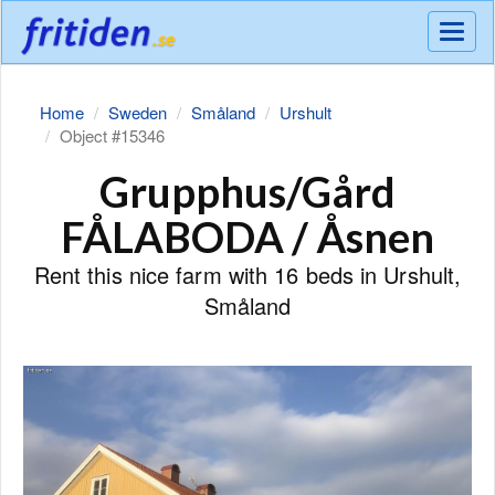
Meny
Home
Sweden
Småland
Urshult
Object #15346
Grupphus/Gård
FÅLABODA / Åsnen
Rent this nice farm with 16 beds in Urshult,
Småland