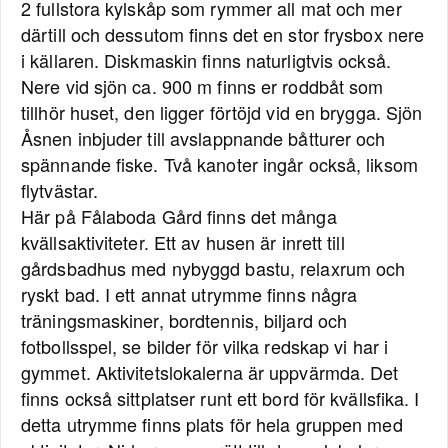
2 fullstora kylskåp som rymmer all mat och mer
därtill och dessutom finns det en stor frysbox nere
i källaren. Diskmaskin finns naturligtvis också.
Nere vid sjön ca. 900 m finns er roddbåt som
tillhör huset, den ligger förtöjd vid en brygga. Sjön
Åsnen inbjuder till avslappnande båtturer och
spännande fiske. Två kanoter ingår också, liksom
flytvästar.
Här på Fålaboda Gård finns det många
kvällsaktiviteter. Ett av husen är inrett till
gårdsbadhus med nybyggd bastu, relaxrum och
ryskt bad. I ett annat utrymme finns några
träningsmaskiner, bordtennis, biljard och
fotbollsspel, se bilder för vilka redskap vi har i
gymmet. Aktivitetslokalerna är uppvärmda. Det
finns också sittplatser runt ett bord för kvällsfika. I
detta utrymme finns plats för hela gruppen med