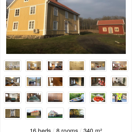
16 beds
/
8 rooms
/
340 m²