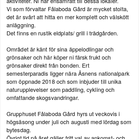
aktiviteter. Ni har ensamrätt till dessa lokaler.
Vi som förvaltar Fålaboda Gård är mycket stolta,
det är svårt att hitta en mer komplett och välskött
anläggning.
Det finns en rustik eldplats/ grill i trädgården.
Området är känt för sina äppelodlingar och
grönsaker och här köper ni färsk frukt och
grönsaker direkt från bonden. Ert
semesterparadis ligger nära Åsnens nationalpark
som öppnade 2018 och som inbjuder till unika
naturupplevelser som paddling, cykling och
omfattande skogsvandringar.
Grupphuset Fålaboda Gård hyrs ut veckovis i
högsäsong under juli och augusti med lördag som
bytesdag.
Övrigt tid på året gäller fritt val av ankomst- och