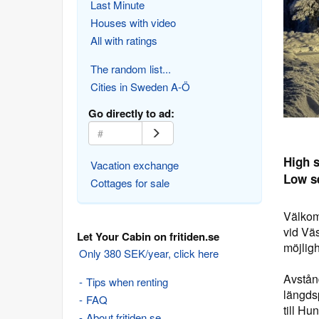
Last Minute
Houses with video
All with ratings
The random list...
Cities in Sweden A-Ö
Go directly to ad:
High 
Vacation exchange
Low s
Cottages for sale
Välkom
vid Väs
Let Your Cabin on fritiden.se
möjligh
Only 380 SEK/year, click here
Avstånd
Tips when renting
längdsp
FAQ
till Hun
About fritiden.se