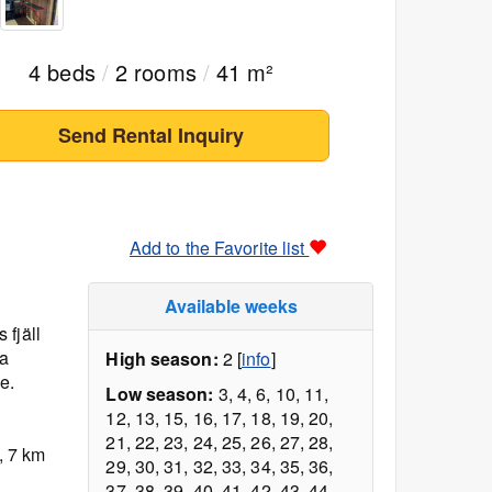
4 beds
/
2 rooms
/
41 m²
Send Rental Inquiry
Add to the Favorite list
Available weeks
 fjäll
ha
High season:
2 [
info
]
e.
Low season:
3, 4, 6, 10, 11,
12, 13, 15, 16, 17, 18, 19, 20,
21, 22, 23, 24, 25, 26, 27, 28,
, 7 km
29, 30, 31, 32, 33, 34, 35, 36,
37, 38, 39, 40, 41, 42, 43, 44,