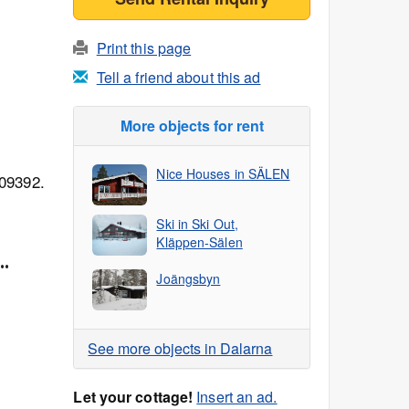
Print this page
Tell a friend about this ad
More objects for rent
Nice Houses in SÄLEN
509392.
Ski in Ski Out,
Kläppen-Sälen
..
Joängsbyn
See more objects in Dalarna
Let your cottage!
Insert an ad.