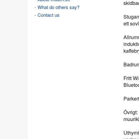
skidba
What do others say?
Contact us
Stugan
ett sov
Allrum
indukti
kaffebr
Badrum
Fritt W
Blueto
Parkeri
Övrigt:
muurikk
Uthyrn