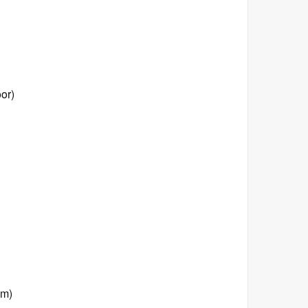
or)
 m)