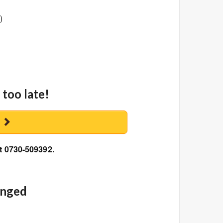
)
 too late!
y
at 0730-509392.
anged