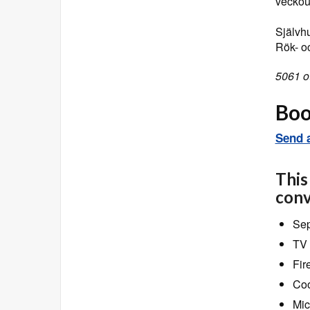
veckout
Självhu
Rök- o
5061 ot
Book
Send a
This
conv
Sep
TV 
Fir
Coo
Mic