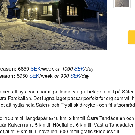
6650
SEK
/week
season:
or 1050
SEK
/day
5950
SEK
/week
eason:
or 900
SEK
/day
men att hyra vår charmiga timmerstuga, belägen mitt på Sälens
tra Färdkällan. Det lugna läget passar perfekt för dig som vill 
et att nyttja hela Sälen- och Trysil skid-/cykel- och friluftsområd
: 150 m till längdspår t&r 8 km, 2 km till Östra Tandådalen och
år Kalven runt, 5 km till Högfjället, 6 km till Västra Tandådalen
dfjället, 9 km till Lindvallen, 500 m till gratis skidbuss till