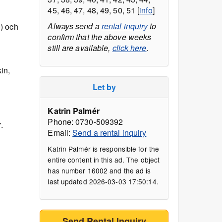
45, 46, 47, 48, 49, 50, 51 [
info
]
Always send a
rental inquiry
to
) och
confirm that the above weeks
still are available,
click here
.
in,
Let by
Katrin Palmér
Phone: 0730-509392
.
Email:
Send a rental inquiry
Katrin Palmér is responsible for the
entire content in this ad. The object
has number 16002 and the ad is
last updated 2026-03-03 17:50:14.
Send Rental Inquiry