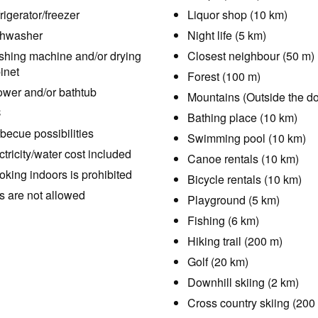
rigerator/freezer
Liquor shop (10 km)
hwasher
Night life (5 km)
hing machine and/or drying
Closest neighbour (50 m)
inet
Forest (100 m)
wer and/or bathtub
Mountains (Outside the do
C
Bathing place (10 km)
becue possibilities
Swimming pool (10 km)
ctricity/water cost included
Canoe rentals (10 km)
king indoors is prohibited
Bicycle rentals (10 km)
s are not allowed
Playground (5 km)
Fishing (6 km)
Hiking trail (200 m)
Golf (20 km)
Downhill skiing (2 km)
Cross country skiing (200