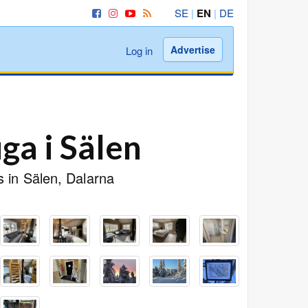
SE
|
EN
|
DE
Advertise
Log in
ga i Sälen
s in Sälen, Dalarna