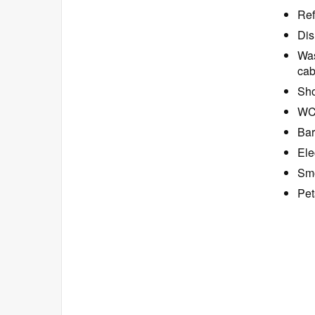
Ref
Dis
Was
cab
Sho
W
Bar
Ele
Smo
Pet