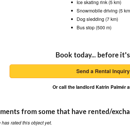
Ice skating rink (5 km)
Snowmobile driving (5 km
Dog sledding (7 km)
Bus stop (500 m)
Book today... before it's
Send a Rental Inquir
Or call the landlord Katrin Palmér 
ents from some that have rented/exch
has rated this object yet.