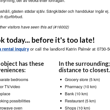
hyrning, del av vecka efter förfrågan.
shåll, gästen städar själv. Sängkläder och handdukar ingår ej.
ch djurförbud.
her visitors have seen this ad (#16002)
 today... before it's too late!
or call the landlord Katrin Palmér at 0730-
 rental inquiry
 object has these
In the surrounding;
eniences:
distance to closest.
arate bedrooms
Grocery store (5 km)
or TV/video
Pharmacy (10 km)
eplace
Bank (10 km)
king possibilities
Restaurant (5 km)
rowave oven
Shops (10 km)