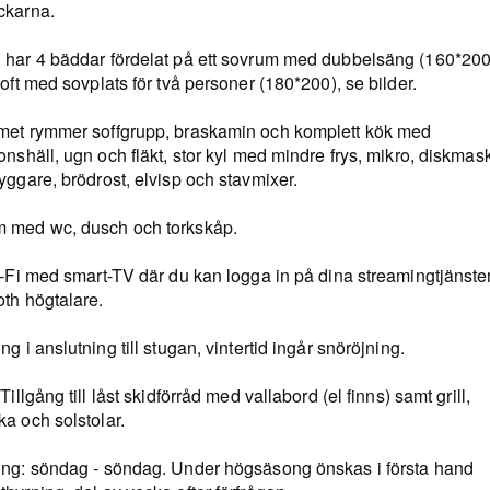
ckarna.
 har 4 bäddar fördelat på ett sovrum med dubbelsäng (160*200
loft med sovplats för två personer (180*200), se bilder.
met rymmer soffgrupp, braskamin och komplett kök med
onshäll, ugn och fläkt, stor kyl med mindre frys, mikro, diskmask
yggare, brödrost, elvisp och stavmixer.
 med wc, dusch och torkskåp.
i-Fi med smart-TV där du kan logga in på dina streamingtjänster
oth högtalare.
ng i anslutning till stugan, vintertid ingår snöröjning.
 Tillgång till låst skidförråd med vallabord (el finns) samt grill,
a och solstolar.
ing: söndag - söndag. Under högsäsong önskas i första hand