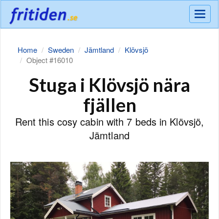
Meny
Home
Sweden
Jämtland
Klövsjö
Object #16010
Stuga i Klövsjö nära
fjällen
Rent this cosy cabin with 7 beds in Klövsjö,
Jämtland