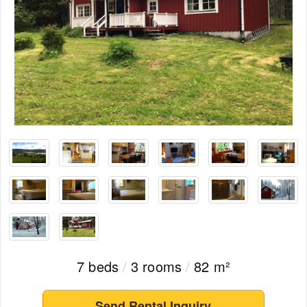
7 beds
/
3 rooms
/
82 m²
Send Rental Inquiry